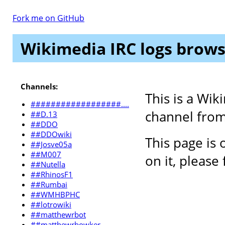
Fork me on GitHub
Wikimedia IRC logs brow
Channels:
This is a Wik
##################....
channel from
##D.13
##DDO
##DDOwiki
This page is 
##Josve05a
##M007
on it, please 
##Nutella
##RhinosF1
##Rumbai
##WMHBPHC
##lotrowiki
##matthewrbot
##matthewrbowker