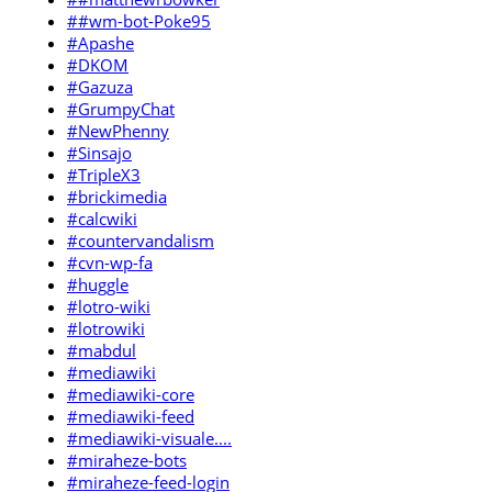
##wm-bot-Poke95
#Apashe
#DKOM
#Gazuza
#GrumpyChat
#NewPhenny
#Sinsajo
#TripleX3
#brickimedia
#calcwiki
#countervandalism
#cvn-wp-fa
#huggle
#lotro-wiki
#lotrowiki
#mabdul
#mediawiki
#mediawiki-core
#mediawiki-feed
#mediawiki-visuale....
#miraheze-bots
#miraheze-feed-login