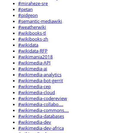
#miraheze-sre
#petan
#pidgeon
#semantic-mediawiki
#weatherwiki
#wikibooks-tl
#wikibooks-zh
#wikidata
#wikidata-RFP
#wikimania2018
#wikimedia-API
#wikimedia-ai
#wikimedia-analytics
#wikimedia-bot-gerrit
#wikimedia-cep
#wikimedia-cloud
#wikimedia-codereview
#wikimedia-collabo....
#wikimedia-commons....
#wikimedia-databases
#wikimedia-dev
#wikimedia-dev-africa