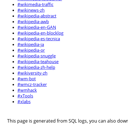
#wikimedia-traffic
#wikinews-zh
#wikipedia-abstract
#wikipedia-awb
#wikipedia-en-GAN
#wikipedia-en-blocklog
#wikipedia-es-tecnica
#wikipedia-ja
#wikipedia-or
#wikipedia-snuggle
#wikipedia-teahouse
#wikipedia-zh-help
#wikiversity-zh
#wm-bot
#wmcz-tracker
#wmhack
#xTools
#xlabs
This page is generated from SQL logs, you can also downl