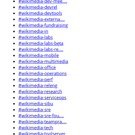
#wikimedia-dev-mee....
#wikimedia-devrel
#wikimedia-devtools
#wikimedia-externa....
#wikimedia-fundraising
#wikimedia-in
#wikimedia-labs
#wikimedia-labs-beta
#wikimedia-labs-re....
#wikimedia-mobile
#wikimedia-multimedia
#wikimedia-office
#wikimedia-operations
#wikimedia-perf
#wikimedia-releng
#wikimedia-research
#wikimedia-serviceops
#wikimedia-sibu
#wikimedia-sre
#wikimedia-sre-fou....
#wikimedia-teampra....
#wikimedia-tech
#wikimedia-toolserver