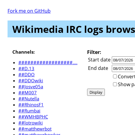
Fork me on GitHub
Wikimedia IRC logs brows
Channels:
Filter:
Start date
##################....
End date
##D.13
##DDO
Convert
##DDOwiki
Show par
##Josve05a
##M007
##Nutella
##RhinosF1
##Rumbai
##WMHBPHC
##lotrowiki
##matthewrbot
##matthewrbowker