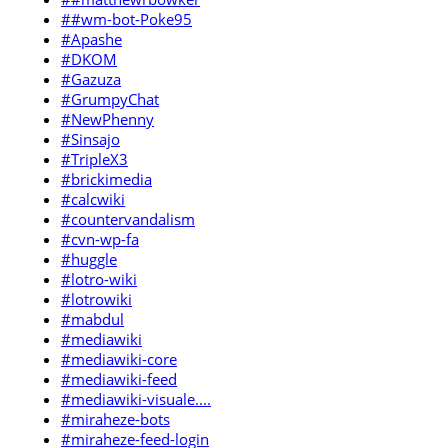
##wm-bot-Poke95
#Apashe
#DKOM
#Gazuza
#GrumpyChat
#NewPhenny
#Sinsajo
#TripleX3
#brickimedia
#calcwiki
#countervandalism
#cvn-wp-fa
#huggle
#lotro-wiki
#lotrowiki
#mabdul
#mediawiki
#mediawiki-core
#mediawiki-feed
#mediawiki-visuale....
#miraheze-bots
#miraheze-feed-login