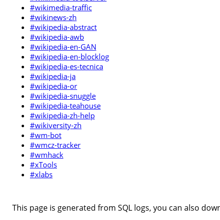
#wikimedia-traffic
#wikinews-zh
#wikipedia-abstract
#wikipedia-awb
#wikipedia-en-GAN
#wikipedia-en-blocklog
#wikipedia-es-tecnica
#wikipedia-ja
#wikipedia-or
#wikipedia-snuggle
#wikipedia-teahouse
#wikipedia-zh-help
#wikiversity-zh
#wm-bot
#wmcz-tracker
#wmhack
#xTools
#xlabs
This page is generated from SQL logs, you can also downl