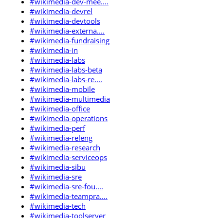
#wikimedia-dev-mee....
#wikimedia-devrel
#wikimedia-devtools
#wikimedia-externa....
#wikimedia-fundraising
#wikimedia-in
#wikimedia-labs
#wikimedia-labs-beta
#wikimedia-labs-re....
#wikimedia-mobile
#wikimedia-multimedia
#wikimedia-office
#wikimedia-operations
#wikimedia-perf
#wikimedia-releng
#wikimedia-research
#wikimedia-serviceops
#wikimedia-sibu
#wikimedia-sre
#wikimedia-sre-fou....
#wikimedia-teampra....
#wikimedia-tech
#wikimedia-toolserver