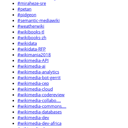
#miraheze-sre
#petan
#pidgeon
#semantic-mediawiki
#weatherwiki
#wikibooks-tl
#wikibooks-zh
#wikidata
#wikidata-RFP
#wikimania2018
#wikimedia-API
#wikimedia-ai
#wikimedia-analytics
#wikimedia-bot-gerrit
#wikimedia-cep
#wikimedia-cloud
#wikimedia-codereview
#wikimedia-collabo....
#wikimedia-commons....
#wikimedia-databases
#wikimedia-dev
#wikimedia-dev-africa