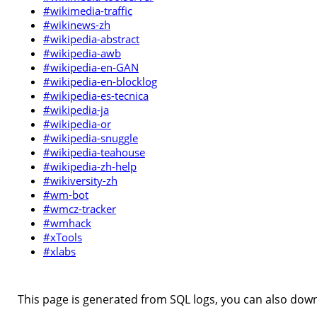
#wikimedia-traffic
#wikinews-zh
#wikipedia-abstract
#wikipedia-awb
#wikipedia-en-GAN
#wikipedia-en-blocklog
#wikipedia-es-tecnica
#wikipedia-ja
#wikipedia-or
#wikipedia-snuggle
#wikipedia-teahouse
#wikipedia-zh-help
#wikiversity-zh
#wm-bot
#wmcz-tracker
#wmhack
#xTools
#xlabs
This page is generated from SQL logs, you can also downl