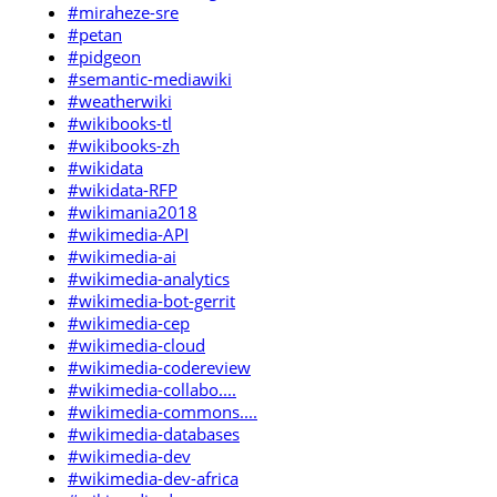
#miraheze-sre
#petan
#pidgeon
#semantic-mediawiki
#weatherwiki
#wikibooks-tl
#wikibooks-zh
#wikidata
#wikidata-RFP
#wikimania2018
#wikimedia-API
#wikimedia-ai
#wikimedia-analytics
#wikimedia-bot-gerrit
#wikimedia-cep
#wikimedia-cloud
#wikimedia-codereview
#wikimedia-collabo....
#wikimedia-commons....
#wikimedia-databases
#wikimedia-dev
#wikimedia-dev-africa