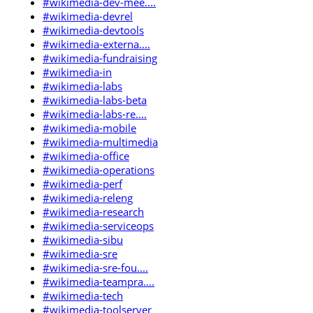
#wikimedia-dev-mee....
#wikimedia-devrel
#wikimedia-devtools
#wikimedia-externa....
#wikimedia-fundraising
#wikimedia-in
#wikimedia-labs
#wikimedia-labs-beta
#wikimedia-labs-re....
#wikimedia-mobile
#wikimedia-multimedia
#wikimedia-office
#wikimedia-operations
#wikimedia-perf
#wikimedia-releng
#wikimedia-research
#wikimedia-serviceops
#wikimedia-sibu
#wikimedia-sre
#wikimedia-sre-fou....
#wikimedia-teampra....
#wikimedia-tech
#wikimedia-toolserver