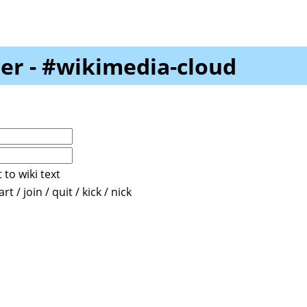
er - #wikimedia-cloud
 to wiki text
t / join / quit / kick / nick