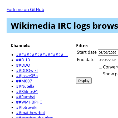
Fork me on GitHub
Wikimedia IRC logs brows
Channels:
Filter:
Start date
##################....
End date
##D.13
##DDO
Convert
##DDOwiki
Show par
##Josve05a
##M007
##Nutella
##RhinosF1
##Rumbai
##WMHBPHC
##lotrowiki
##matthewrbot
##matthewrbowker