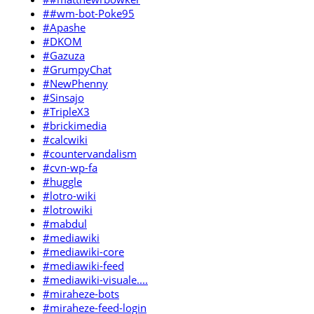
##wm-bot-Poke95
#Apashe
#DKOM
#Gazuza
#GrumpyChat
#NewPhenny
#Sinsajo
#TripleX3
#brickimedia
#calcwiki
#countervandalism
#cvn-wp-fa
#huggle
#lotro-wiki
#lotrowiki
#mabdul
#mediawiki
#mediawiki-core
#mediawiki-feed
#mediawiki-visuale....
#miraheze-bots
#miraheze-feed-login