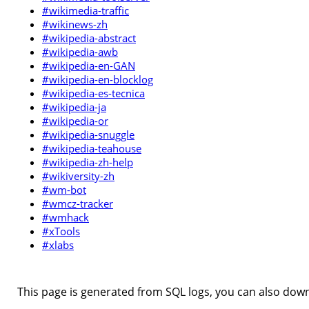
#wikimedia-traffic
#wikinews-zh
#wikipedia-abstract
#wikipedia-awb
#wikipedia-en-GAN
#wikipedia-en-blocklog
#wikipedia-es-tecnica
#wikipedia-ja
#wikipedia-or
#wikipedia-snuggle
#wikipedia-teahouse
#wikipedia-zh-help
#wikiversity-zh
#wm-bot
#wmcz-tracker
#wmhack
#xTools
#xlabs
This page is generated from SQL logs, you can also downl