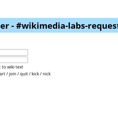
er - #wikimedia-labs-reques
 to wiki text
t / join / quit / kick / nick