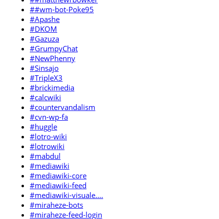
##wm-bot-Poke95
#Apashe
#DKOM
#Gazuza
#GrumpyChat
#NewPhenny
#Sinsajo
#TripleX3
#brickimedia
#calcwiki
#countervandalism
#cvn-wp-fa
#huggle
#lotro-wiki
#lotrowiki
#mabdul
#mediawiki
#mediawiki-core
#mediawiki-feed
#mediawiki-visuale....
#miraheze-bots
#miraheze-feed-login