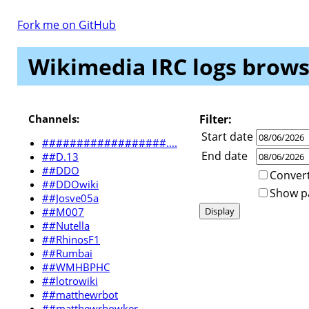
Fork me on GitHub
Wikimedia IRC logs brows
Channels:
Filter:
Start date
##################....
End date
##D.13
##DDO
Convert
##DDOwiki
Show par
##Josve05a
##M007
##Nutella
##RhinosF1
##Rumbai
##WMHBPHC
##lotrowiki
##matthewrbot
##matthewrbowker