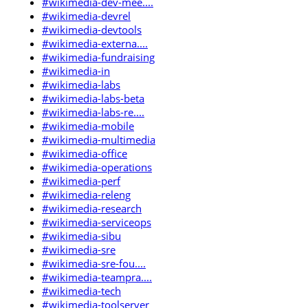
#wikimedia-dev-mee....
#wikimedia-devrel
#wikimedia-devtools
#wikimedia-externa....
#wikimedia-fundraising
#wikimedia-in
#wikimedia-labs
#wikimedia-labs-beta
#wikimedia-labs-re....
#wikimedia-mobile
#wikimedia-multimedia
#wikimedia-office
#wikimedia-operations
#wikimedia-perf
#wikimedia-releng
#wikimedia-research
#wikimedia-serviceops
#wikimedia-sibu
#wikimedia-sre
#wikimedia-sre-fou....
#wikimedia-teampra....
#wikimedia-tech
#wikimedia-toolserver