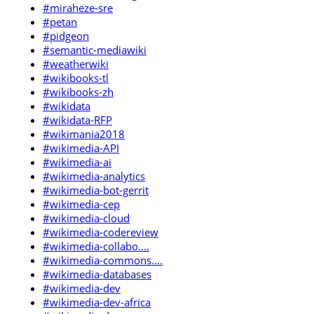
#miraheze-sre
#petan
#pidgeon
#semantic-mediawiki
#weatherwiki
#wikibooks-tl
#wikibooks-zh
#wikidata
#wikidata-RFP
#wikimania2018
#wikimedia-API
#wikimedia-ai
#wikimedia-analytics
#wikimedia-bot-gerrit
#wikimedia-cep
#wikimedia-cloud
#wikimedia-codereview
#wikimedia-collabo....
#wikimedia-commons....
#wikimedia-databases
#wikimedia-dev
#wikimedia-dev-africa